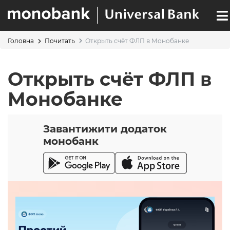
Перейти
к
основному
содержанию
Открыть счёт ФЛП в Монобанке
Головна
Почитать
ОСНОВНАЯ
СТРОКА
НАВИГАЦИЯ
НАВИГАЦИИ
Открыть счёт ФЛП в
Монобанке
Завантижити додаток
монобанк
Sections