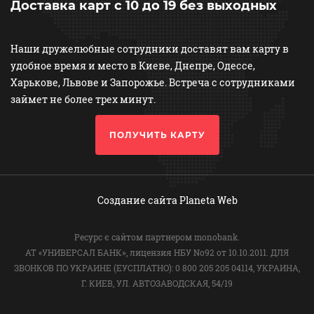
Доставка карт с 10 до 19 без выходных
Наши дружелюбные сотрудники доставят вам карту в
удобное время и место в Киеве, Днепре, Одессе,
Харькове, Львове и Запорожье. Встреча с сотрудниками
займет не более трех минут.
ПОЛУЧИТЬ КАРТУ
Создание сайта
Planeta Web
Ресурс є сайтом партнером monobank.
АТ «УНИВЕРСАЛ БАНК», лицензия НБУ No92 от 10.10.2011. ДЛЯ
ЗВОНКОВ ПО УКРАИНЕ (ЕУСПЛАТНО): 0 800 205 205 04114, УКРАИНА,
Г. КИЕВ, УЛ. АВТОЗАВОДСКАЯ, 54/19