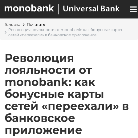
Перейти
к
основному
содержанию
Головна
Почитать
ОСНОВНАЯ
СТРОКА
Революция лояльности от monobank: как бонусные карты
сетей «переехали» в банковское приложение
НАВИГАЦИЯ
НАВИГАЦИИ
Революция
лояльности от
monobank: как
бонусные карты
сетей «переехали» в
банковское
приложение