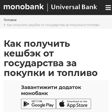
Перейти
к
основному
содержанию
Головна
ОСНОВНАЯ
СТРОКА
Как получить кешбэк от государства за покупки и топливо
НАВИГАЦИЯ
НАВИГАЦИИ
Как получить
кешбэк от
государства за
покупки и топливо
Завантижити додаток
монобанк