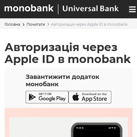
Перейти
до
основного
вмісту
Авторизація через Apple ID в monobank
Головна
Почитати
ОСНОВНАЯ
РЯДОК
НАВИГАЦИЯ
НАВІҐАЦІЇ
Авторизація через
Apple ID в monobank
Завантижити додаток
монобанк
Sections